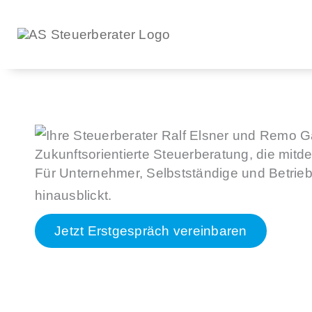
Zum
Inhalt
springen
Zukunfts­orientierte Steuerberatung, die mitd
Für Unternehmer, Selbstständige und Betrieb
hinausblickt.
Jetzt Erstgespräch vereinbaren